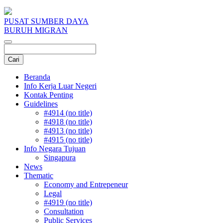
PUSAT SUMBER DAYA
BURUH MIGRAN
Beranda
Info Kerja Luar Negeri
Kontak Penting
Guidelines
#4914 (no title)
#4918 (no title)
#4913 (no title)
#4915 (no title)
Info Negara Tujuan
Singapura
News
Thematic
Economy and Entrepeneur
Legal
#4919 (no title)
Consultation
Public Services