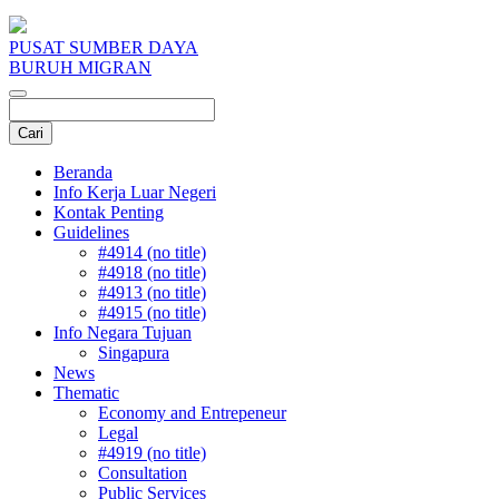
PUSAT SUMBER DAYA
BURUH MIGRAN
Beranda
Info Kerja Luar Negeri
Kontak Penting
Guidelines
#4914 (no title)
#4918 (no title)
#4913 (no title)
#4915 (no title)
Info Negara Tujuan
Singapura
News
Thematic
Economy and Entrepeneur
Legal
#4919 (no title)
Consultation
Public Services