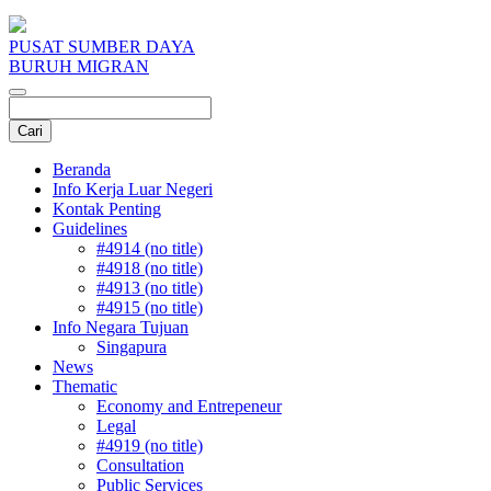
PUSAT SUMBER DAYA
BURUH MIGRAN
Beranda
Info Kerja Luar Negeri
Kontak Penting
Guidelines
#4914 (no title)
#4918 (no title)
#4913 (no title)
#4915 (no title)
Info Negara Tujuan
Singapura
News
Thematic
Economy and Entrepeneur
Legal
#4919 (no title)
Consultation
Public Services