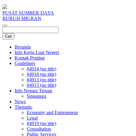
PUSAT SUMBER DAYA
BURUH MIGRAN
Beranda
Info Kerja Luar Negeri
Kontak Penting
Guidelines
#4914 (no title)
#4918 (no title)
#4913 (no title)
#4915 (no title)
Info Negara Tujuan
Singapura
News
Thematic
Economy and Entrepeneur
Legal
#4919 (no title)
Consultation
Public Services