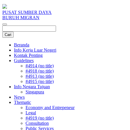
PUSAT SUMBER DAYA
BURUH MIGRAN
Beranda
Info Kerja Luar Negeri
Kontak Penting
Guidelines
#4914 (no title)
#4918 (no title)
#4913 (no title)
#4915 (no title)
Info Negara Tujuan
Singapura
News
Thematic
Economy and Entrepeneur
Legal
#4919 (no title)
Consultation
Public Services