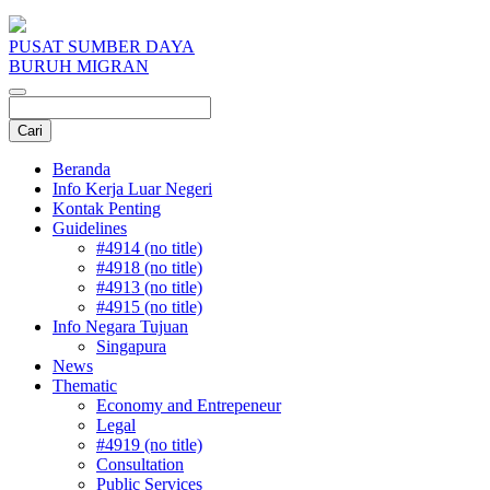
PUSAT SUMBER DAYA
BURUH MIGRAN
Beranda
Info Kerja Luar Negeri
Kontak Penting
Guidelines
#4914 (no title)
#4918 (no title)
#4913 (no title)
#4915 (no title)
Info Negara Tujuan
Singapura
News
Thematic
Economy and Entrepeneur
Legal
#4919 (no title)
Consultation
Public Services