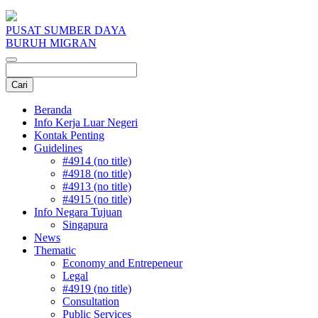
PUSAT SUMBER DAYA
BURUH MIGRAN
Beranda
Info Kerja Luar Negeri
Kontak Penting
Guidelines
#4914 (no title)
#4918 (no title)
#4913 (no title)
#4915 (no title)
Info Negara Tujuan
Singapura
News
Thematic
Economy and Entrepeneur
Legal
#4919 (no title)
Consultation
Public Services