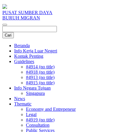
PUSAT SUMBER DAYA
BURUH MIGRAN
Beranda
Info Kerja Luar Negeri
Kontak Penting
Guidelines
#4914 (no title)
#4918 (no title)
#4913 (no title)
#4915 (no title)
Info Negara Tujuan
Singapura
News
Thematic
Economy and Entrepeneur
Legal
#4919 (no title)
Consultation
Public Services