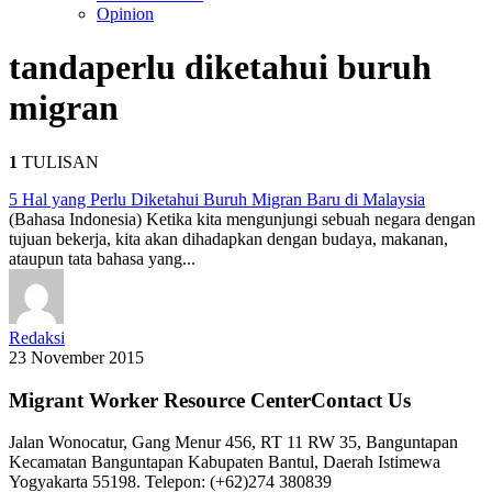
Opinion
tanda
perlu diketahui buruh
migran
1
TULISAN
5 Hal yang Perlu Diketahui Buruh Migran Baru di Malaysia
(Bahasa Indonesia) Ketika kita mengunjungi sebuah negara dengan
tujuan bekerja, kita akan dihadapkan dengan budaya, makanan,
ataupun tata bahasa yang...
Redaksi
23 November 2015
Migrant Worker Resource CenterContact Us
Jalan Wonocatur, Gang Menur 456, RT 11 RW 35, Banguntapan
Kecamatan Banguntapan Kabupaten Bantul, Daerah Istimewa
Yogyakarta 55198. Telepon: (+62)274 380839