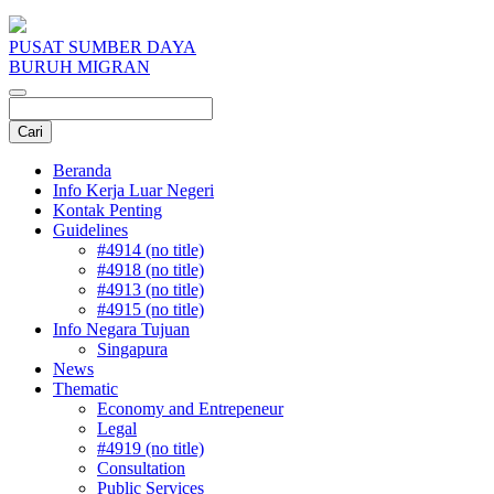
PUSAT SUMBER DAYA
BURUH MIGRAN
Beranda
Info Kerja Luar Negeri
Kontak Penting
Guidelines
#4914 (no title)
#4918 (no title)
#4913 (no title)
#4915 (no title)
Info Negara Tujuan
Singapura
News
Thematic
Economy and Entrepeneur
Legal
#4919 (no title)
Consultation
Public Services