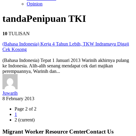
Opinion
tanda
Penipuan TKI
10
TULISAN
(Bahasa Indonesia) Kerja 4 Tahun Lebih, TKW Indramayu Digaji
Cek Kosong
(Bahasa Indonesia) Tepat 1 Januari 2013 Warinih akhirnya pulang
ke Indonesia. Alih-alih senang mendapat cek dari majikan
perempuannya, Warinih dan...
Juwarih
8 February 2013
Page 2 of 2
1
2
(current)
Migrant Worker Resource CenterContact Us