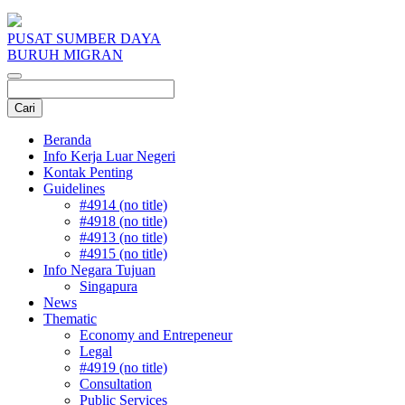
PUSAT SUMBER DAYA
BURUH MIGRAN
Beranda
Info Kerja Luar Negeri
Kontak Penting
Guidelines
#4914 (no title)
#4918 (no title)
#4913 (no title)
#4915 (no title)
Info Negara Tujuan
Singapura
News
Thematic
Economy and Entrepeneur
Legal
#4919 (no title)
Consultation
Public Services