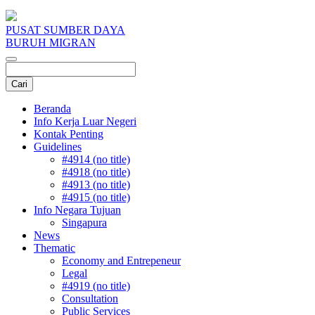
PUSAT SUMBER DAYA
BURUH MIGRAN
Beranda
Info Kerja Luar Negeri
Kontak Penting
Guidelines
#4914 (no title)
#4918 (no title)
#4913 (no title)
#4915 (no title)
Info Negara Tujuan
Singapura
News
Thematic
Economy and Entrepeneur
Legal
#4919 (no title)
Consultation
Public Services