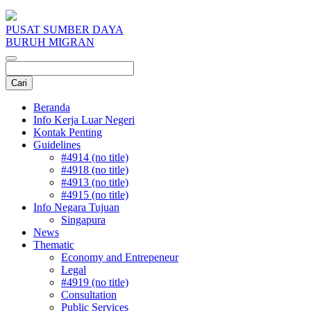
PUSAT SUMBER DAYA
BURUH MIGRAN
Beranda
Info Kerja Luar Negeri
Kontak Penting
Guidelines
#4914 (no title)
#4918 (no title)
#4913 (no title)
#4915 (no title)
Info Negara Tujuan
Singapura
News
Thematic
Economy and Entrepeneur
Legal
#4919 (no title)
Consultation
Public Services