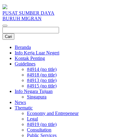
PUSAT SUMBER DAYA
BURUH MIGRAN
Beranda
Info Kerja Luar Negeri
Kontak Penting
Guidelines
#4914 (no title)
#4918 (no title)
#4913 (no title)
#4915 (no title)
Info Negara Tujuan
Singapura
News
Thematic
Economy and Entrepeneur
Legal
#4919 (no title)
Consultation
Public Services