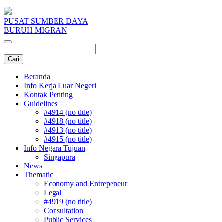
PUSAT SUMBER DAYA
BURUH MIGRAN
Beranda
Info Kerja Luar Negeri
Kontak Penting
Guidelines
#4914 (no title)
#4918 (no title)
#4913 (no title)
#4915 (no title)
Info Negara Tujuan
Singapura
News
Thematic
Economy and Entrepeneur
Legal
#4919 (no title)
Consultation
Public Services