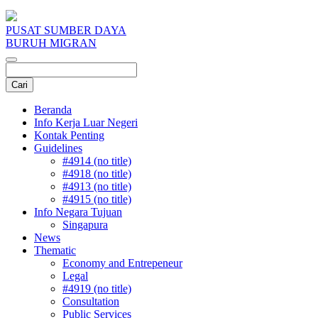
PUSAT SUMBER DAYA
BURUH MIGRAN
Beranda
Info Kerja Luar Negeri
Kontak Penting
Guidelines
#4914 (no title)
#4918 (no title)
#4913 (no title)
#4915 (no title)
Info Negara Tujuan
Singapura
News
Thematic
Economy and Entrepeneur
Legal
#4919 (no title)
Consultation
Public Services