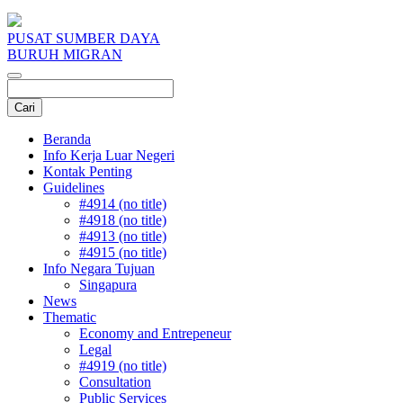
PUSAT SUMBER DAYA
BURUH MIGRAN
Beranda
Info Kerja Luar Negeri
Kontak Penting
Guidelines
#4914 (no title)
#4918 (no title)
#4913 (no title)
#4915 (no title)
Info Negara Tujuan
Singapura
News
Thematic
Economy and Entrepeneur
Legal
#4919 (no title)
Consultation
Public Services