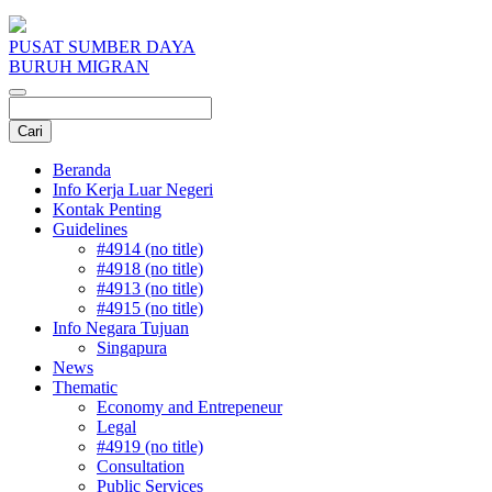
PUSAT SUMBER DAYA
BURUH MIGRAN
Beranda
Info Kerja Luar Negeri
Kontak Penting
Guidelines
#4914 (no title)
#4918 (no title)
#4913 (no title)
#4915 (no title)
Info Negara Tujuan
Singapura
News
Thematic
Economy and Entrepeneur
Legal
#4919 (no title)
Consultation
Public Services