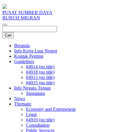
PUSAT SUMBER DAYA
BURUH MIGRAN
Beranda
Info Kerja Luar Negeri
Kontak Penting
Guidelines
#4914 (no title)
#4918 (no title)
#4913 (no title)
#4915 (no title)
Info Negara Tujuan
Singapura
News
Thematic
Economy and Entrepeneur
Legal
#4919 (no title)
Consultation
Public Services