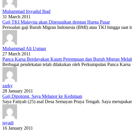
Muhammad Irsyadul Ibad
31 March 2011
Gaji TKI Malaysia akan Disesuaikan dengan Harga Pasar
Persoalan gaji Buruh Migran Indonesia (BMI) atau TKI hingga saat ini
Muhammad Ali Usman
27 March 2011
Panca Karsa Berdayakan Kaum Perempuan dan Buruh Migran Melalui
Berbagai pendekatan telah dilakukan oleh Perkumpulan Panca Kars
zarky
28 January 2011
Gaji Dipotong, Saya Melapor ke Kedutaan
Saya Fatiyah (25) asal Desa Semayan Praya Tengah. Saya merupakan 
jayadi
16 January 2011