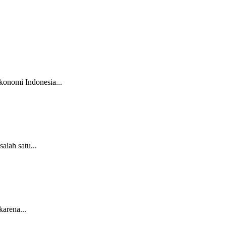
konomi Indonesia...
alah satu...
arena...