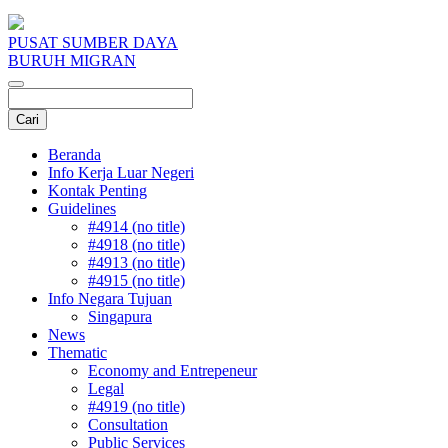
PUSAT SUMBER DAYA
BURUH MIGRAN
Beranda
Info Kerja Luar Negeri
Kontak Penting
Guidelines
#4914 (no title)
#4918 (no title)
#4913 (no title)
#4915 (no title)
Info Negara Tujuan
Singapura
News
Thematic
Economy and Entrepeneur
Legal
#4919 (no title)
Consultation
Public Services