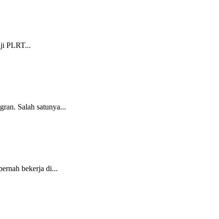
ji PLRT...
an. Salah satunya...
rnah bekerja di...