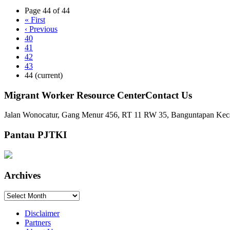
Page 44 of 44
«
First
‹
Previous
40
41
42
43
44
(current)
Migrant Worker Resource CenterContact Us
Jalan Wonocatur, Gang Menur 456, RT 11 RW 35, Banguntapan Keca
Pantau PJTKI
Archives
Archives
Disclaimer
Partners