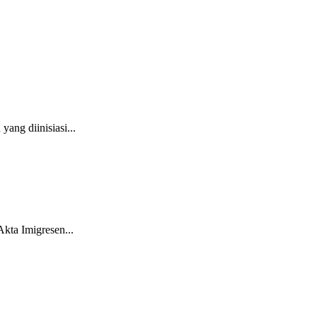
ng diinisiasi...
kta Imigresen...