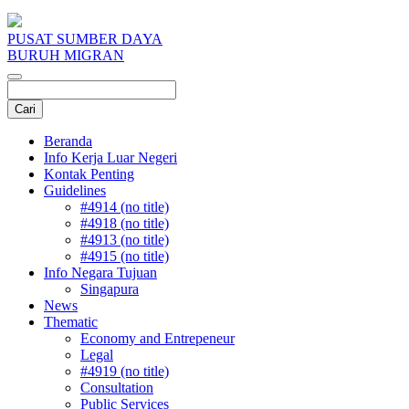
PUSAT SUMBER DAYA
BURUH MIGRAN
Beranda
Info Kerja Luar Negeri
Kontak Penting
Guidelines
#4914 (no title)
#4918 (no title)
#4913 (no title)
#4915 (no title)
Info Negara Tujuan
Singapura
News
Thematic
Economy and Entrepeneur
Legal
#4919 (no title)
Consultation
Public Services