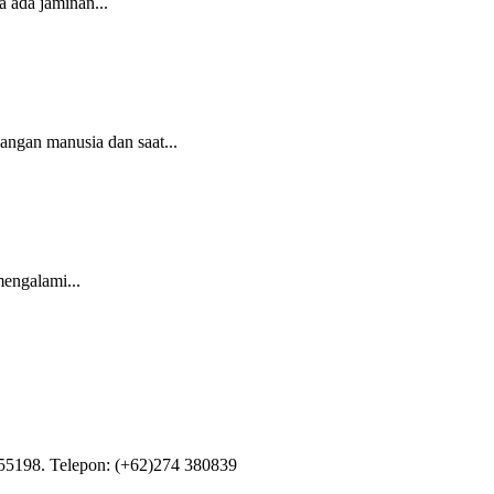
 ada jaminan...
ngan manusia dan saat...
engalami...
55198. Telepon: (+62)274 380839