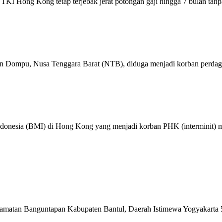
TKI Hong Kong tetap terjebak jerat potongan gaji hingga 7 bulan tanpa
n Dompu, Nusa Tenggara Barat (NTB), diduga menjadi korban perdaga
ndonesia (BMI) di Hong Kong yang menjadi korban PHK (interminit) m
matan Banguntapan Kabupaten Bantul, Daerah Istimewa Yogyakarta 