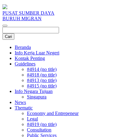
PUSAT SUMBER DAYA
BURUH MIGRAN
Beranda
Info Kerja Luar Negeri
Kontak Penting
Guidelines
#4914 (no title)
#4918 (no title)
#4913 (no title)
#4915 (no title)
Info Negara Tujuan
Singapura
News
Thematic
Economy and Entrepeneur
Legal
#4919 (no title)
Consultation
Public Services