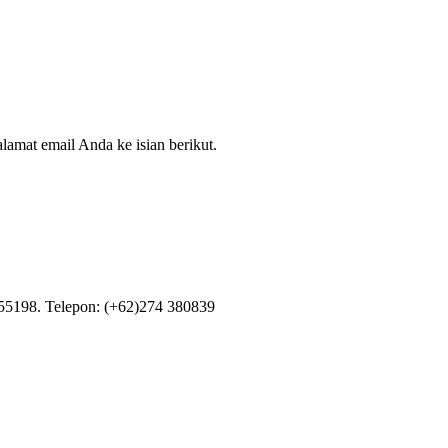
lamat email Anda ke isian berikut.
55198. Telepon: (+62)274 380839