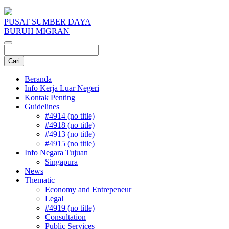
PUSAT SUMBER DAYA
BURUH MIGRAN
Beranda
Info Kerja Luar Negeri
Kontak Penting
Guidelines
#4914 (no title)
#4918 (no title)
#4913 (no title)
#4915 (no title)
Info Negara Tujuan
Singapura
News
Thematic
Economy and Entrepeneur
Legal
#4919 (no title)
Consultation
Public Services