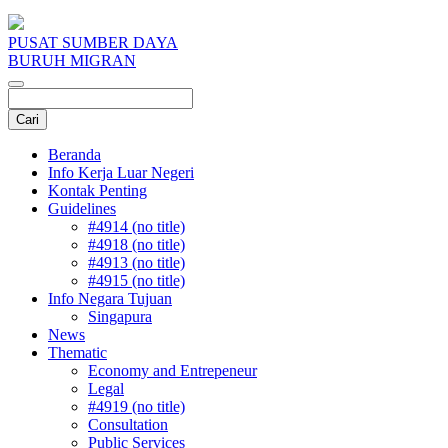
PUSAT SUMBER DAYA
BURUH MIGRAN
Beranda
Info Kerja Luar Negeri
Kontak Penting
Guidelines
#4914 (no title)
#4918 (no title)
#4913 (no title)
#4915 (no title)
Info Negara Tujuan
Singapura
News
Thematic
Economy and Entrepeneur
Legal
#4919 (no title)
Consultation
Public Services