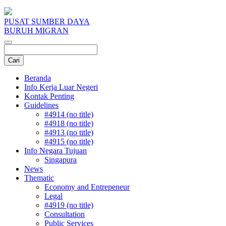
PUSAT SUMBER DAYA
BURUH MIGRAN
Beranda
Info Kerja Luar Negeri
Kontak Penting
Guidelines
#4914 (no title)
#4918 (no title)
#4913 (no title)
#4915 (no title)
Info Negara Tujuan
Singapura
News
Thematic
Economy and Entrepeneur
Legal
#4919 (no title)
Consultation
Public Services