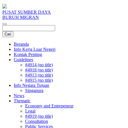
PUSAT SUMBER DAYA
BURUH MIGRAN
Beranda
Info Kerja Luar Negeri
Kontak Penting
Guidelines
#4914 (no title)
#4918 (no title)
#4913 (no title)
#4915 (no title)
Info Negara Tujuan
Singapura
News
Thematic
Economy and Entrepeneur
Legal
#4919 (no title)
Consultation
Public Services