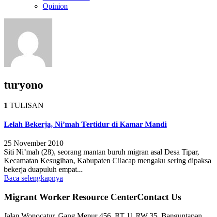
Opinion
turyono
1
TULISAN
Lelah Bekerja, Ni’mah Tertidur di Kamar Mandi
25 November 2010
Siti Ni’mah (28), seorang mantan buruh migran asal Desa Tipar,
Kecamatan Kesugihan, Kabupaten Cilacap mengaku sering dipaksa
bekerja duapuluh empat...
Baca selengkapnya
Migrant Worker Resource CenterContact Us
Jalan Wonocatur, Gang Menur 456, RT 11 RW 35, Banguntapan