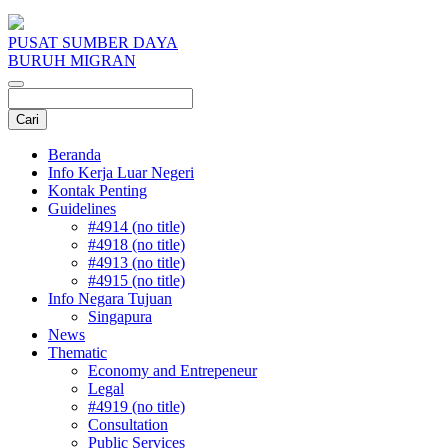
PUSAT SUMBER DAYA
BURUH MIGRAN
Beranda
Info Kerja Luar Negeri
Kontak Penting
Guidelines
#4914 (no title)
#4918 (no title)
#4913 (no title)
#4915 (no title)
Info Negara Tujuan
Singapura
News
Thematic
Economy and Entrepeneur
Legal
#4919 (no title)
Consultation
Public Services