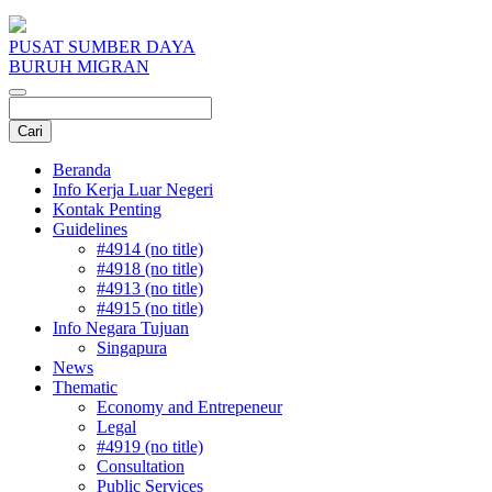
PUSAT SUMBER DAYA
BURUH MIGRAN
Beranda
Info Kerja Luar Negeri
Kontak Penting
Guidelines
#4914 (no title)
#4918 (no title)
#4913 (no title)
#4915 (no title)
Info Negara Tujuan
Singapura
News
Thematic
Economy and Entrepeneur
Legal
#4919 (no title)
Consultation
Public Services