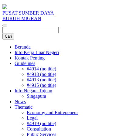
PUSAT SUMBER DAYA
BURUH MIGRAN
Beranda
Info Kerja Luar Negeri
Kontak Penting
Guidelines
#4914 (no title)
#4918 (no title)
#4913 (no title)
#4915 (no title)
Info Negara Tujuan
Singapura
News
Thematic
Economy and Entrepeneur
Legal
#4919 (no title)
Consultation
Public Services