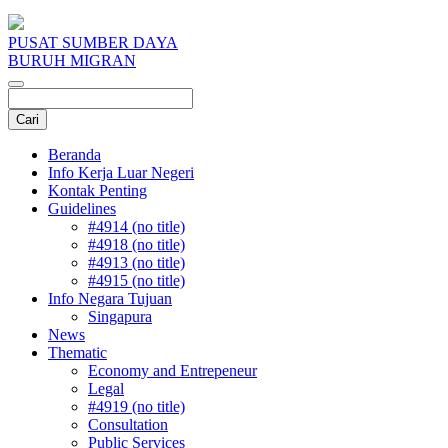
PUSAT SUMBER DAYA
BURUH MIGRAN
Beranda
Info Kerja Luar Negeri
Kontak Penting
Guidelines
#4914 (no title)
#4918 (no title)
#4913 (no title)
#4915 (no title)
Info Negara Tujuan
Singapura
News
Thematic
Economy and Entrepeneur
Legal
#4919 (no title)
Consultation
Public Services