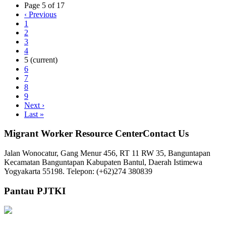
Page 5 of 17
‹
Previous
1
2
3
4
5
(current)
6
7
8
9
Next
›
Last
»
Migrant Worker Resource CenterContact Us
Jalan Wonocatur, Gang Menur 456, RT 11 RW 35, Banguntapan
Kecamatan Banguntapan Kabupaten Bantul, Daerah Istimewa
Yogyakarta 55198. Telepon: (+62)274 380839
Pantau PJTKI