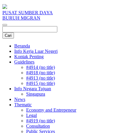
PUSAT SUMBER DAYA
BURUH MIGRAN
Beranda
Info Kerja Luar Negeri
Kontak Penting
Guidelines
#4914 (no title)
#4918 (no title)
#4913 (no title)
#4915 (no title)
Info Negara Tujuan
Singapura
News
Thematic
Economy and Entrepeneur
Legal
#4919 (no title)
Consultation
Public Services