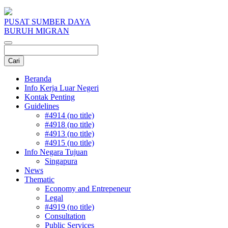
PUSAT SUMBER DAYA
BURUH MIGRAN
Beranda
Info Kerja Luar Negeri
Kontak Penting
Guidelines
#4914 (no title)
#4918 (no title)
#4913 (no title)
#4915 (no title)
Info Negara Tujuan
Singapura
News
Thematic
Economy and Entrepeneur
Legal
#4919 (no title)
Consultation
Public Services