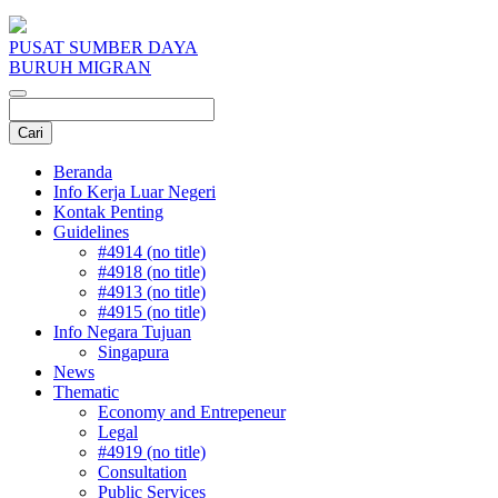
PUSAT SUMBER DAYA
BURUH MIGRAN
Beranda
Info Kerja Luar Negeri
Kontak Penting
Guidelines
#4914 (no title)
#4918 (no title)
#4913 (no title)
#4915 (no title)
Info Negara Tujuan
Singapura
News
Thematic
Economy and Entrepeneur
Legal
#4919 (no title)
Consultation
Public Services