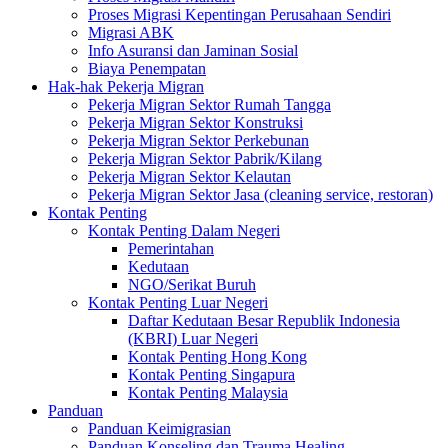
Proses Migrasi Kepentingan Perusahaan Sendiri
Migrasi ABK
Info Asuransi dan Jaminan Sosial
Biaya Penempatan
Hak-hak Pekerja Migran
Pekerja Migran Sektor Rumah Tangga
Pekerja Migran Sektor Konstruksi
Pekerja Migran Sektor Perkebunan
Pekerja Migran Sektor Pabrik/Kilang
Pekerja Migran Sektor Kelautan
Pekerja Migran Sektor Jasa (cleaning service, restoran)
Kontak Penting
Kontak Penting Dalam Negeri
Pemerintahan
Kedutaan
NGO/Serikat Buruh
Kontak Penting Luar Negeri
Daftar Kedutaan Besar Republik Indonesia
(KBRI) Luar Negeri
Kontak Penting Hong Kong
Kontak Penting Singapura
Kontak Penting Malaysia
Panduan
Panduan Keimigrasian
Panduan Konseling dan Trauma Healing