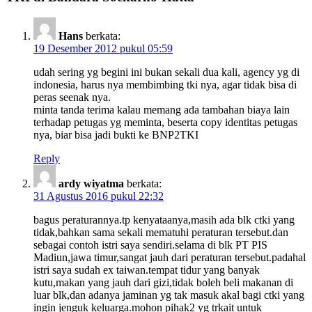
Hans
berkata:
19 Desember 2012 pukul 05:59
udah sering yg begini ini bukan sekali dua kali, agency yg di
indonesia, harus nya membimbing tki nya, agar tidak bisa di
peras seenak nya.
minta tanda terima kalau memang ada tambahan biaya lain
terhadap petugas yg meminta, beserta copy identitas petugas
nya, biar bisa jadi bukti ke BNP2TKI
Reply
ardy wiyatma
berkata:
31 Agustus 2016 pukul 22:32
bagus peraturannya.tp kenyataanya,masih ada blk ctki yang
tidak,bahkan sama sekali mematuhi peraturan tersebut.dan
sebagai contoh istri saya sendiri.selama di blk PT PIS
Madiun,jawa timur,sangat jauh dari peraturan tersebut.padahal
istri saya sudah ex taiwan.tempat tidur yang banyak
kutu,makan yang jauh dari gizi,tidak boleh beli makanan di
luar blk,dan adanya jaminan yg tak masuk akal bagi ctki yang
ingin jenguk keluarga.mohon pihak2 yg trkait untuk