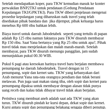
Setelah mendapatkan koper, para TKW kemudian masuk ke konter
perwakilan BNP2TKI untuk pendataan (Gedung Pendataan
Kepulangan TKI/GPKTKI). Para TKW diberi penjelasan mengenai
prosedur kepulangan yang diharuskan naik travel yang telah
disediakan pihak bandara dan jika dijemput, pihak keluarga harus
menebus Rp 600 ribu bahkan lebih.
Biaya travel untuk daerah Jabodetabek seperti yang tertulis di papan
adalah Rp 125 ribu namun faktanya para TKW disuruh membayar
Rp 150 ribu. Saat Yana bertanya yang Rp 25 ribu untuk apa?, Pihak
travel tidak mau menjelaskan dan malah marah-marah. Setelah
membayar, para TKW disuruh menungu panggilan, jam sudah
menunjukkan pukul 00.30 WIB.
Pukul 6 pagi atau keesokan harinya travel baru berjalan membawa
penumpang ke daerah Jabodetabek. Travel dengan isi 15
penumpang, sopir dan kernet satu. TKW yang kebanyakan dari
Arab menurut Yana rata-rata orangnya pendiam dan tidak berani
melawan. Pun juga saat makan siang tiba, oleh sopir dan kernet para
penumpang dipaksa untuk membayar dengan alasan tidak punya
uang receh dan kalau tidak dibayar travel tidak akan berjalan.
Peristiwa yang membuat aneh adalah saat ada TKW yang akan
turun. TKW disuruh pindah ke kursi depan, dekat sopir dan kernet.
Kursi antara sopir dan penumpang belakang sengaja diberi penutup.