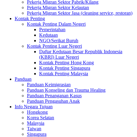
Pekerja Migran Sektor Pabrik/Kilang
Pekerja Migran Sektor Kelautan
Pekerja Migran Sektor Jasa (cleaning service, restoran)
Kontak Penting
Kontak Penting Dalam Negeri
Pemerintahan
Kedutaan
NGO/Serikat Buruh
Kontak Penting Luar Negeri
Daftar Kedutaan Besar Republik Indonesia
(KBRI) Luar Negeri
Kontak Penting Hong Kong
Kontak Penting Singapura
Kontak Penting Malaysia
Panduan
Panduan Keimigrasian
Panduan Konseling dan Trauma Healing
Panduan Penanganan Kasus
Panduan Pengasuhan Anak
Info Negara Tujuan
Hongkong
Korea Selatan
Malaysia
Taiwan
Singapura