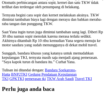
Otomatis perbincangan antara sopir, kernet dan satu TKW tidak
terlihat dan terdengar oleh penumpang di belakang.
Ternyata begini cara sopir dan kernet melakukan aksinya. TKW
dimintai tambahan biaya lagi dengan merayu dan bahkan meraba-
raba tangan dan punggung TKW.
Saat Yana ingin turun juga dimintai tambahan uang lagi. Diberi Rp
30 ribu namun sopir menolak karena merasa terlalu sedikit.
Akhirnya ditambah Rp 10 ribu kemudian Yana segera menuju ke
motor saudara yang sudah menunggunya di dekat mobil travel.
Sungguh, bandara khusus yang katanya untuk memudahkan
kepulangan TKI, ternyata masih saja menjadi ajang pemerasan.
“Saya kapok turun di bandara itu.” Curhat Yana.
Tulisan ini ditandai dengan:
Bandara Soekarono-
Hatta
BNP2TKI
Gedung Pendataan Kepulangan
TKI
GPKTKI
pemerasan tki
TKW Arab Saudi
Travel TKI
Perlu juga anda baca