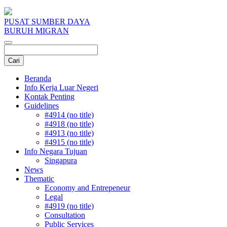
PUSAT SUMBER DAYA
BURUH MIGRAN
Beranda
Info Kerja Luar Negeri
Kontak Penting
Guidelines
#4914 (no title)
#4918 (no title)
#4913 (no title)
#4915 (no title)
Info Negara Tujuan
Singapura
News
Thematic
Economy and Entrepeneur
Legal
#4919 (no title)
Consultation
Public Services