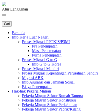
Atur Langganan
Beranda
Info Kerja Luar Negeri
Proses Migrasi PPTKIS/P3MI
Pra Penempatan
Masa Penempatan
Purna Penempatan
Proses Migrasi G to G
Info G to G Korea
Proses Migrasi Mandiri
Proses Migrasi Kepentingan Perusahaan Sendiri
Migrasi ABK
Info Asuransi dan Jaminan Sosial
Biaya Penempatan
Hak-hak Pekerja Migran
Pekerja Migran Sektor Rumah Tangga
Pekerja Migran Sektor Konstruksi
Pekerja Migran Sektor Perkebunan
Pekerja Migran Sektor Pabrik/Kilang