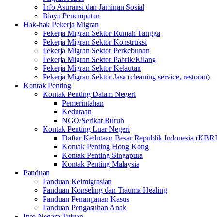
Info Asuransi dan Jaminan Sosial
Biaya Penempatan
Hak-hak Pekerja Migran
Pekerja Migran Sektor Rumah Tangga
Pekerja Migran Sektor Konstruksi
Pekerja Migran Sektor Perkebunan
Pekerja Migran Sektor Pabrik/Kilang
Pekerja Migran Sektor Kelautan
Pekerja Migran Sektor Jasa (cleaning service, restoran)
Kontak Penting
Kontak Penting Dalam Negeri
Pemerintahan
Kedutaan
NGO/Serikat Buruh
Kontak Penting Luar Negeri
Daftar Kedutaan Besar Republik Indonesia (KBRI
Kontak Penting Hong Kong
Kontak Penting Singapura
Kontak Penting Malaysia
Panduan
Panduan Keimigrasian
Panduan Konseling dan Trauma Healing
Panduan Penanganan Kasus
Panduan Pengasuhan Anak
Info Negara Tujuan