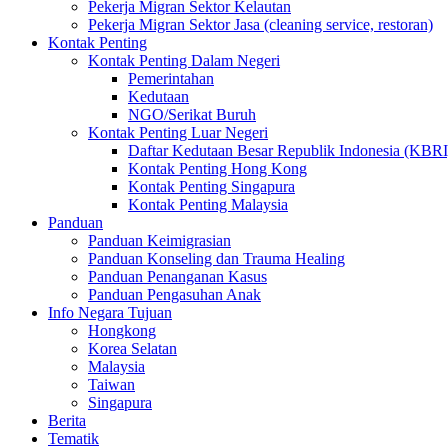
Pekerja Migran Sektor Kelautan
Pekerja Migran Sektor Jasa (cleaning service, restoran)
Kontak Penting
Kontak Penting Dalam Negeri
Pemerintahan
Kedutaan
NGO/Serikat Buruh
Kontak Penting Luar Negeri
Daftar Kedutaan Besar Republik Indonesia (KBRI
Kontak Penting Hong Kong
Kontak Penting Singapura
Kontak Penting Malaysia
Panduan
Panduan Keimigrasian
Panduan Konseling dan Trauma Healing
Panduan Penanganan Kasus
Panduan Pengasuhan Anak
Info Negara Tujuan
Hongkong
Korea Selatan
Malaysia
Taiwan
Singapura
Berita
Tematik