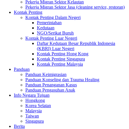
Pekerja Migran Sektor Kelautan
Pekerja Migran Sektor Jasa (cleaning service, restoran)
Kontak Penting
Kontak Penting Dalam Negeri
Pemerintahan
Kedutaan
NGO/Serikat Buruh
Kontak Penting Luar Negeri
Daftar Kedutaan Besar Republik Indonesia
(KBRI) Luar Negeri
Kontak Penting Hong Kong
Kontak Penting Singapura
Kontak Penting Malaysia
Panduan
Panduan Keimigrasian
Panduan Konseling dan Trauma Healing
Panduan Penanganan Kasus
Panduan Pengasuhan Anak
Info Negara Tujuan
Hongkong
Korea Selatan
Malaysia
Taiwan
Singapura
Berita