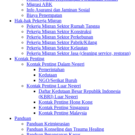
Migrasi ABK
Info Asuransi dan Jaminan Sosial
Biaya Penempatan
Hak-hak Pekerja Migran
Pekerja Migran Sektor Rumah Tangga
Pekerja Migran Sektor Konstruksi
Pekerja Migran Sektor Perkebunan
Pekerja Migran Sektor Pabrik/Kilang
Pekerja Migran Sektor Kelautan
Pekerja Migran Sektor Jasa (cleaning service, restoran)
Kontak Penting
Kontak Penting Dalam Negeri
Pemerintahan
Kedutaan
NGO/Serikat Buruh
Kontak Penting Luar Negeri
Daftar Kedutaan Besar Republik Indonesia
(KBRI) Luar Negeri
Kontak Penting Hong Kong
Kontak Penting Singapura
Kontak Penting Malaysia
Panduan
Panduan Keimigrasian
Panduan Konseling dan Trauma Healing
Panduan Penanganan Kasus